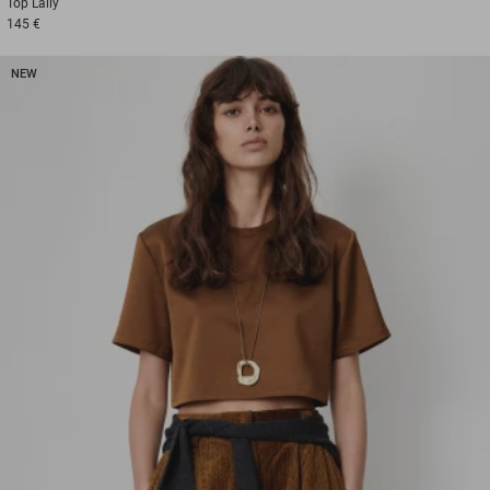
Top
Lally
145 €
NEW