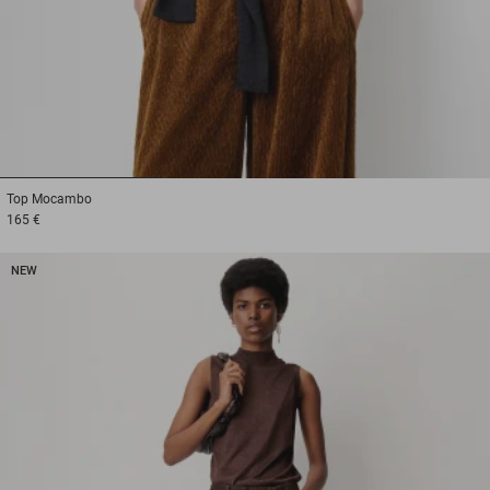
1
2
3
Top
Mocambo
165 €
NEW