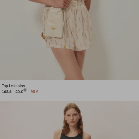
1
2
3
Top
Les bains
165 €
99 €
95 €