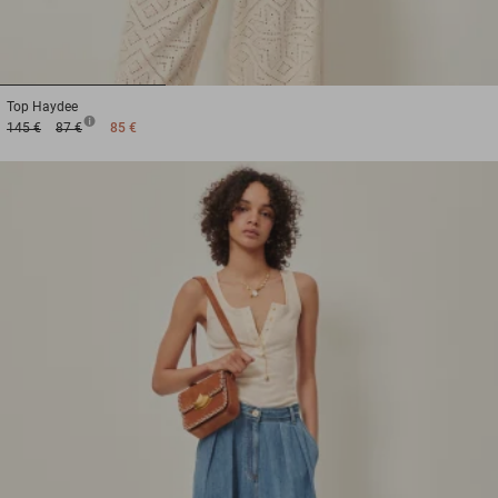
1
2
3
Top
Haydee
145 €
87 €
85 €