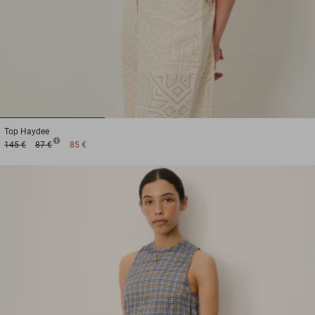
1
2
3
Top
Haydee
145 €
87 €
85 €