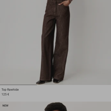
1
2
3
Top
Rawhide
125 €
NEW