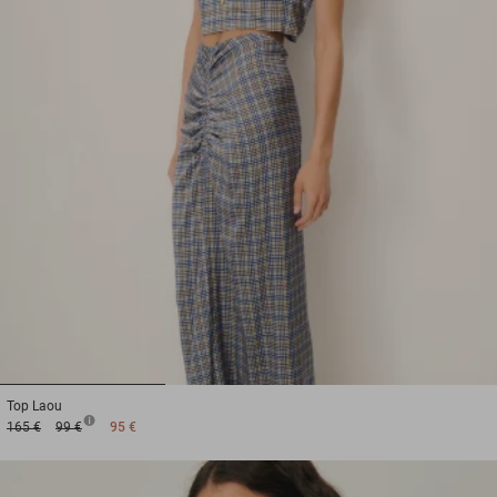
1
2
3
Top
Laou
165 €
99 €
95 €