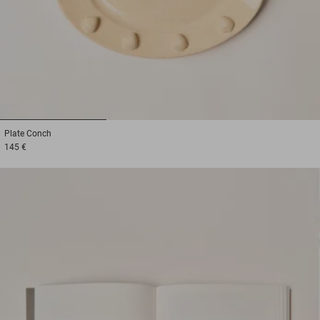
1
2
3
Plate
Conch
145 €