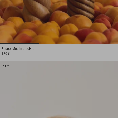
1
2
3
Pepper
Moulin a poivre
120 €
NEW