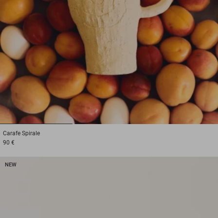
1
2
3
Carafe
Spirale
90 €
NEW