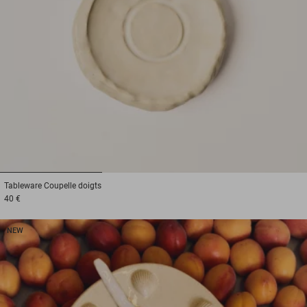
1
2
3
Tableware
Coupelle doigts
40 €
NEW